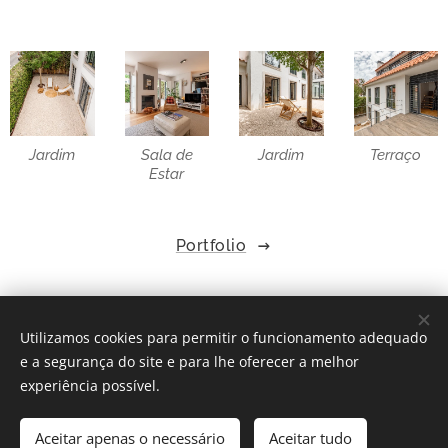
Jardim
Sala de
Jardim
Terraço
Estar
Portfolio
Utilizamos cookies para permitir o funcionamento adequado
e a segurança do site e para lhe oferecer a melhor
Lisboa, Portugal
experiência possível.
+351 962 044 757
Aceitar apenas o necessário
Desenvolvido por
Webnode
Aceitar tudo
Cookies