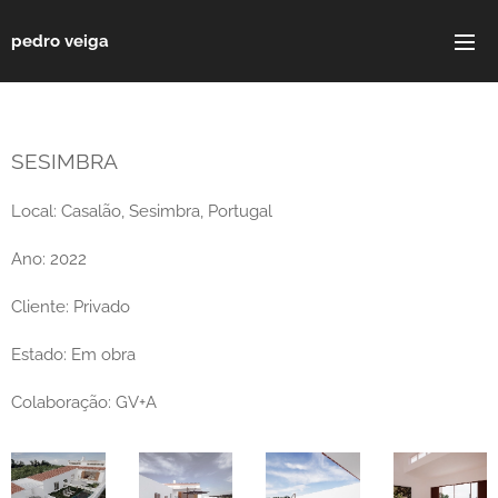
pedro veiga
SESIMBRA
Local: Casalão, Sesimbra, Portugal
Ano: 2022
Cliente: Privado
Estado: Em obra
Colaboração: GV+A