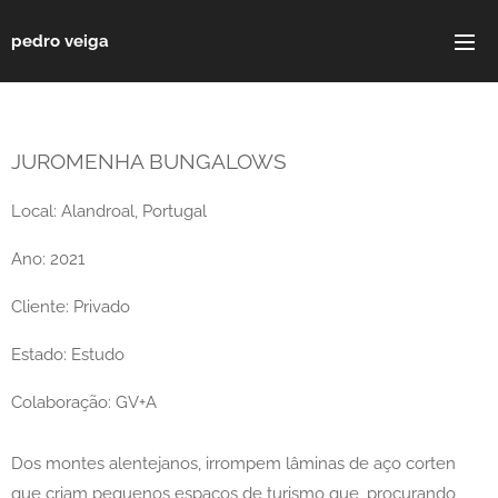
pedro veiga
JUROMENHA BUNGALOWS
Local: Alandroal, Portugal
Ano: 2021
Cliente: Privado
Estado: Estudo
Colaboração: GV+A
Dos montes alentejanos, irrompem lâminas de aço corten
que criam pequenos espaços de turismo que, procurando