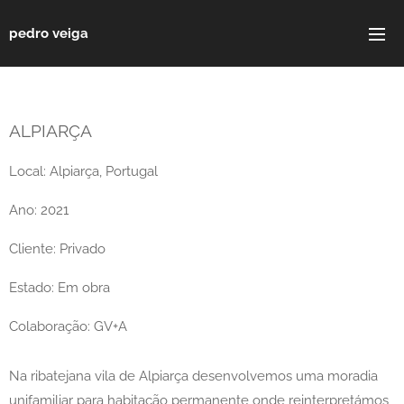
pedro veiga
ALPIARÇA
Local: Alpiarça, Portugal
Ano: 2021
Cliente: Privado
Estado: Em obra
Colaboração: GV+A
Na ribatejana vila de Alpiarça desenvolvemos uma moradia
unifamiliar para habitação permanente onde reinterpretámos